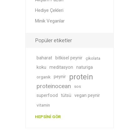
Hediye Çekleri
Minik Veganlar
Soslar
Giyim
Popüler etiketler
baharat
bitkisel peynir
çikolata
koku
meditasyon
naturiga
protein
peynir
organik
proteinocean
sos
superfood
tütsü
vegan peynir
Akşam P
Süper T
vitamin
HEPSINI GÖR