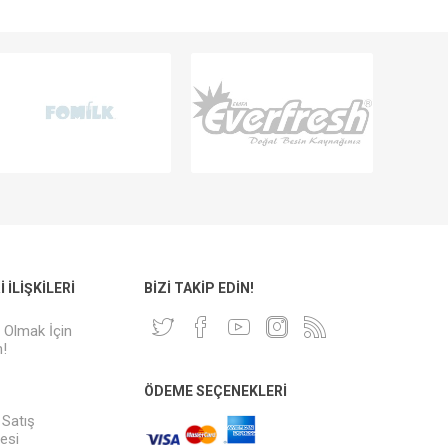
 İLIŞKILERI
BIZI TAKIP EDIN!
i Olmak İçin
!
ÖDEME SEÇENEKLERI
 Satış
esi