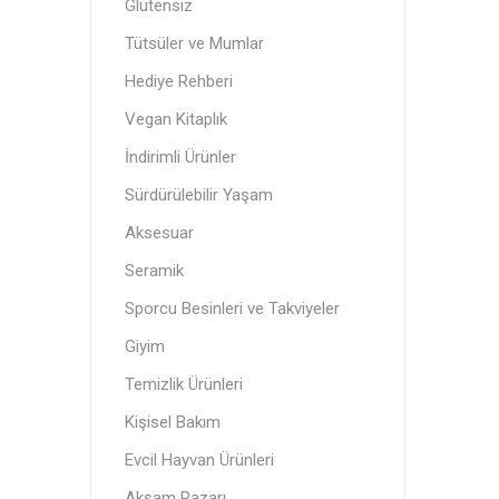
Glutensiz
Orfa The
YokEt
Itz Nutz
Vegan Kitaplık
Standard
Tütsüler ve Mumlar
Vegan
Akşam Pazarı
Hediye Rehberi
Vegan Kitaplık
İndirimli Ürünler
Tütsüle
Donuk Ü
Menstru
Sürdürülebilir Yaşam
Aksesuar
Seramik
Sporcu Besinleri ve Takviyeler
Giyim
Sürdürü
Cipsler
Temizlik Ürünleri
Kişisel Bakım
Evcil Hayvan Ürünleri
Akşam Pazarı