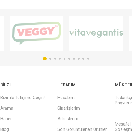
BILGI
HESABIM
MÜŞTERI
Bizimle İletişime Geçin!
Hesabım
Tedarikç
Başvurun
Arama
Siparişlerim
Haber
Adreslerim
Mesafeli
Blog
Son Görüntülenen Ürünler
Sözleşm