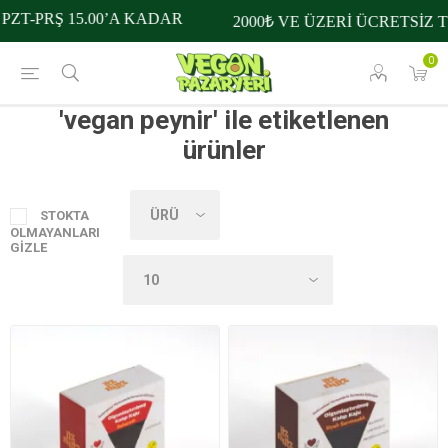
ZT-PRŞ 15.00’A KADAR
2000₺ VE ÜZERİ ÜCRETSİZ T
0
'vegan peynir' ile etiketlenen
ürünler
STOKTA
OLMAYANLARI
GIZLE