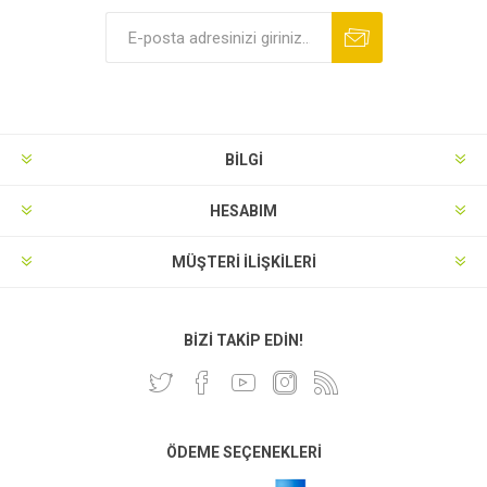
BILGI
HESABIM
MÜŞTERI İLIŞKILERI
BIZI TAKIP EDIN!
ÖDEME SEÇENEKLERI