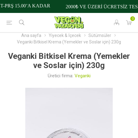
-PRŞ 15.00’A KADAR
2000₺ VE ÜZERİ ÜCRETSİZ TES
0
Ana sayfa
Yiyecek & İçecek
Sütümsüler
Veganki Bitkisel Krema (Yemekler ve Soslar için) 230g
Veganki Bitkisel Krema (Yemekler
ve Soslar için) 230g
Üretici firma:
Veganki