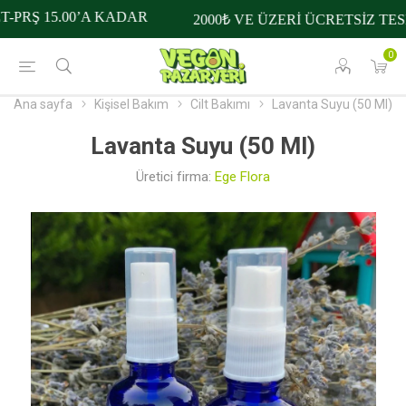
-PRŞ 15.00’A KADAR
2000₺ VE ÜZERİ ÜCRETSİZ TESL
0
Ana sayfa
Kişisel Bakım
Cilt Bakımı
Lavanta Suyu (50 Ml)
Lavanta Suyu (50 Ml)
Üretici firma:
Ege Flora