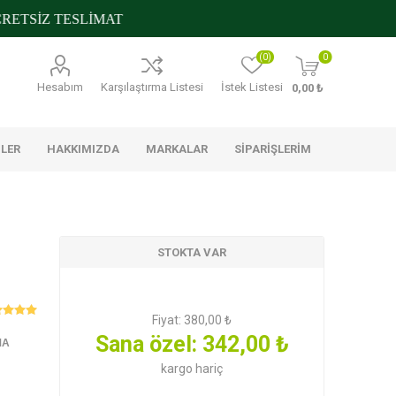
TSİZ TESLİMAT
(0)
0
Hesabım
Karşılaştırma Listesi
İstek Listesi
0,00 ₺
NLER
HAKKIMIZDA
MARKALAR
SIPARIŞLERIM
STOKTA VAR
s
Metro Chef
Nilky
Trakya
Çiftliği
Fiyat:
380,00 ₺
Sana özel:
342,00 ₺
MA
ştırmalıklar
Glutensiz
Konserveler ve Mezeler
Banyo Ürünleri
 Temizlik
kargo
hariç