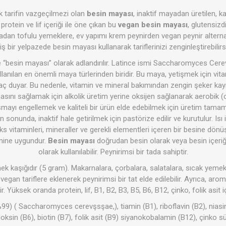
ok tarifin vazgeçilmezi olan
besin mayası
, inaktif mayadan üretilen, 
protein ve lif içeriği ile öne çıkan bu
vegan besin mayası
, glutensizd
adan tofulu yemeklere, ev yapımı krem peynirden vegan peynir altern
ş bir yelpazede besin mayası kullanarak tariflerinizi zenginleştirebilirs
Şeker Yerine
Bakliyat- 
Temizlik Ürünleri
Kişisel Ba
-Baharat
e “besin mayası” olarak adlandırılır. Latince ismi Saccharomyces Cere
anılan en önemli maya türlerinden biridir. Bu maya, yetişmek için vitam
tiyaç duyar. Bu nedenle, vitamin ve mineral bakımından zengin şeker ka
masını sağlamak için alkolik üretim yerine oksijen sağlanarak aerobik (
şmayı engellemek ve kaliteli bir ürün elde edebilmek için üretim tama
sonunda, inaktif hale getirilmek için pastörize edilir ve kurutulur. Isı i
 vitaminleri, mineraller ve gerekli elementleri içeren bir besine dönü
imine uygundur.
Besin mayası
doğrudan besin olarak veya besin içeriği
olarak kullanılabilir. Peynirimsi bir tada sahiptir.
azarı
ozlar
Minik Veganlar
Çorbalar
Zeytinler
mek kaşığıdır (5 gram). Makarnalara, çorbalara, salatalara, sıcak yemekl
i vegan tariflere eklenerek peynirimsi bir tat elde edilebilir. Ayrıca, a
r. Yüksek oranda protein, lif, B1, B2, B3, B5, B6, B12, çinko, folik asit i
99) ( Saccharomyces cerevşsşae,), tiamin (B1), riboflavin (B2), niasin
doksin (B6), biotin (B7), folik asit (B9) siyanokobalamin (B12), çinko sü