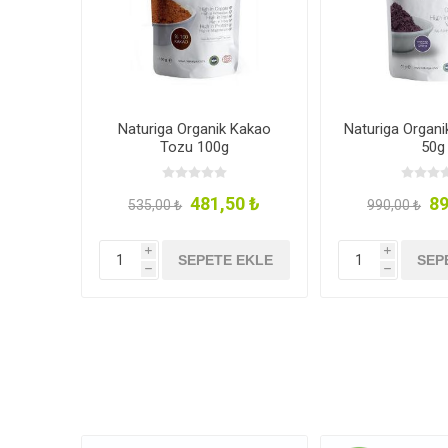
Naturiga Organik Kakao
Naturiga Organi
Tozu 100g
50g
481,50 ₺
89
535,00 ₺
990,00 ₺
i
i
SEPETE EKLE
SEP
h
h