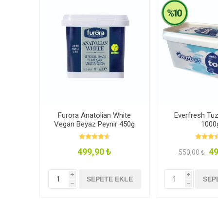
Furora Anatolian White
Everfresh Tu
Vegan Beyaz Peynir 450g
1000
499,90 ₺
49
550,00 ₺
i
i
SEPETE EKLE
SEP
h
h