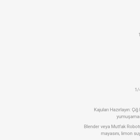
1/
Kajuları Hazırlayın: Çi
yumuşamasın
Blender veya Mutfak Robotu:
mayasını, limon suy