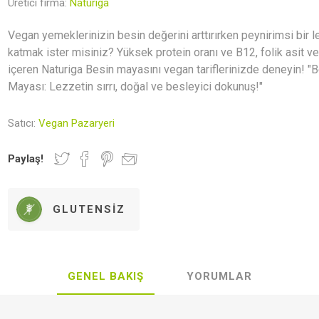
Üretici firma:
Naturiga
Newer Foods
Lethe Vegan
Veganki
Indo
Gastronomy
Vegan yemeklerinizin besin değerini arttırırken peynirimsi bir 
katmak ister misiniz? Yüksek protein oranı ve B12, folik asit v
içeren Naturiga Besin mayasını vegan tariflerinizde deneyin! "
Mayası: Lezzetin sırrı, doğal ve besleyici dokunuş!"
r ve Mumlar
rünler
al Kaplar
Hediye Rehberi
Kahvaltılık Gevrekler
Deodorantlar
Vegan Kita
Zeytinyağı
Satıcı:
Vegan Pazaryeri
Paylaş!
GLUTENSIZ
lebilir Yaşam
Aksesuar
Makarnalar
Seramik
Sürmelikle
GENEL BAKIŞ
YORUMLAR