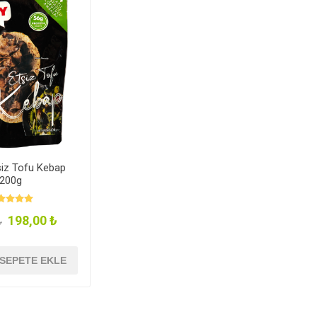
siz Tofu Kebap
200g
198,00 ₺
₺
SEPETE EKLE