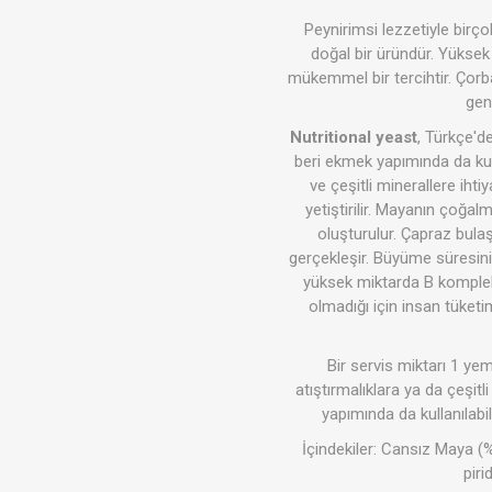
Peynirimsi lezzetiyle birç
doğal bir üründür. Yüksek 
mükemmel bir tercihtir. Çorb
geni
Soslar
Giyim
Nutritional yeast
, Türkçe'd
beri ekmek yapımında da kull
ve çeşitli minerallere ih
yetiştirilir. Mayanın çoğal
oluşturulur. Çapraz bula
gerçekleşir. Büyüme süresinin 
yüksek miktarda B kompleks
olmadığı için insan tüket
Akşam P
Süper T
Bir servis miktarı 1 ye
atıştırmalıklara ya da çeşitl
yapımında da kullanılabili
İçindekiler: Cansız Maya (%
piri