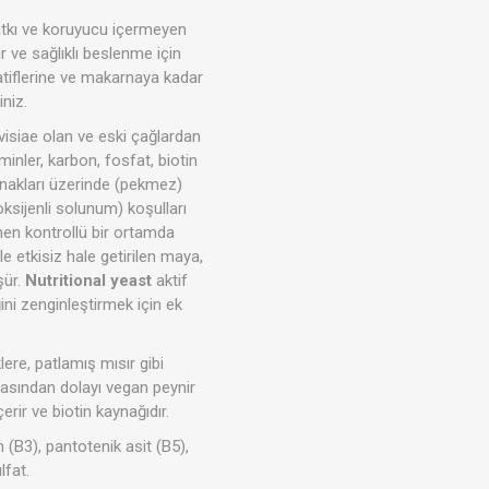
katkı ve koruyucu içermeyen
ir ve sağlıklı beslenme için
atiflerine ve makarnaya kadar
iniz.
Tahıl- Un- Tohum
Kahve - Çay
kım
Evcil Hayvan Ürünleri
visiae olan ve eski çağlardan
inler, karbon, fosfat, biotin
ynakları üzerinde (pekmez)
oksijenli solunum) koşulları
men kontrollü bir ortamda
le etkisiz hale getirilen maya,
şür.
Nutritional yeast
aktif
ni zenginleştirmek için ek
ere, patlamış mısır gibi
romasından dolayı vegan peynir
çerir ve biotin kaynağıdır.
 (B3), pantotenik asit (B5),
lfat.