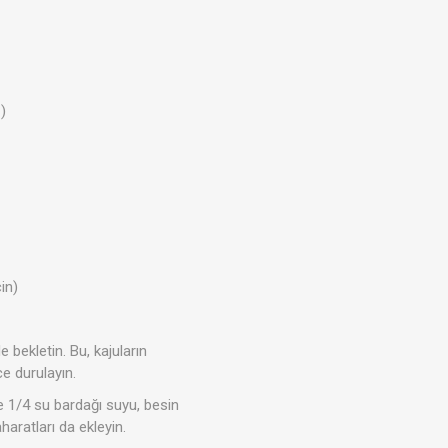
)
in)
 bekletin. Bu, kajuların
e durulayın.
e 1/4 su bardağı suyu, besin
aratları da ekleyin.