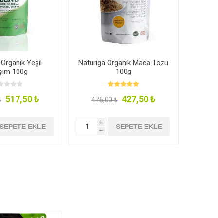
 Organik Yeşil
Naturiga Organik Maca Tozu
ışım 100g
100g
517,50 ₺
427,50 ₺
₺
475,00 ₺
i
SEPETE EKLE
SEPETE EKLE
h