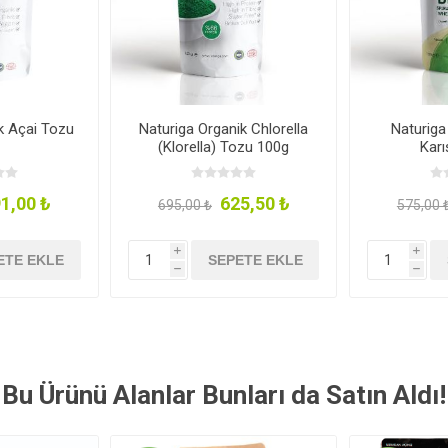
k Açai Tozu
Naturiga Organik Chlorella
Naturiga
(Klorella) Tozu 100g
Kar
1,00 ₺
625,50 ₺
695,00 ₺
575,00 
i
i
ETE EKLE
SEPETE EKLE
h
h
Bu Ürünü Alanlar Bunları da Satın Aldı!