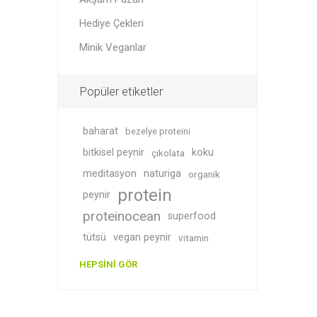
Hediye Çekleri
Minik Veganlar
Soslar
Giyim
Popüler etiketler
baharat
bezelye proteini
bitkisel peynir
koku
çikolata
meditasyon
naturiga
organik
protein
peynir
proteinocean
superfood
Akşam P
Süper T
tütsü
vegan peynir
vitamin
HEPSINI GÖR