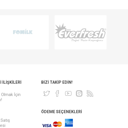
 İLIŞKILERI
BIZI TAKIP EDIN!
i Olmak İçin
!
ÖDEME SEÇENEKLERI
 Satış
esi