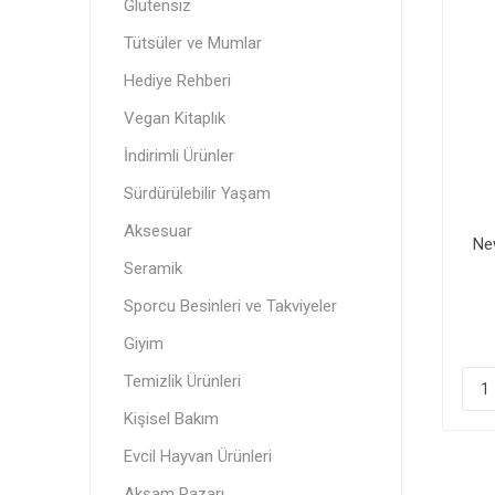
Glutensiz
Orfa The
YokEt
Itz Nutz
Vegan Kitaplık
Standard
Tütsüler ve Mumlar
Vegan
Akşam Pazarı
Hediye Rehberi
Vegan Kitaplık
İndirimli Ürünler
Tütsüle
Donuk Ü
Menstru
Sürdürülebilir Yaşam
Aksesuar
New
Seramik
Sporcu Besinleri ve Takviyeler
Giyim
Sürdürü
Cipsler
Temizlik Ürünleri
Kişisel Bakım
Evcil Hayvan Ürünleri
Akşam Pazarı