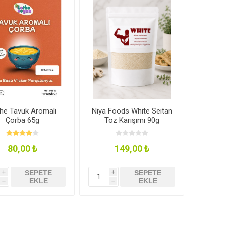
Elmasoğlu
Vegan Masa
Naturiga
plık
İndirimli Ürünler
Takviyeler
he Tavuk Aromalı
Niya Foods White Seitan
Çorba 65g
Toz Karışımı 90g
80,00 ₺
149,00 ₺
r
Sporcu Besinleri ve
Çikolatalar & Püskevitler
SEPETE
SEPETE
i
i
EKLE
EKLE
Takviyeler
h
h