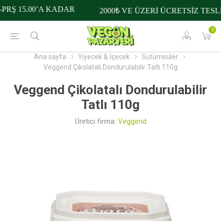
RŞ 15.00’A KADAR
2000₺ VE ÜZERİ ÜCRETSİZ TESLİ
0
Ana sayfa
Yiyecek & İçecek
Sütümsüler
Veggend Çikolatalı Dondurulabilir Tatlı 110g
Veggend Çikolatalı Dondurulabilir
Tatlı 110g
Üretici firma:
Veggend