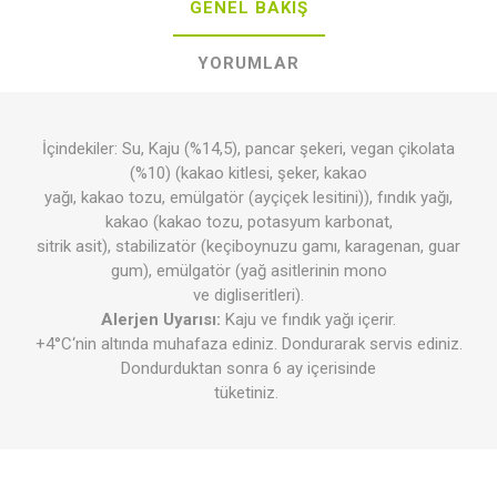
GENEL BAKIŞ
YORUMLAR
İçindekiler: Su, Kaju (%14,5), pancar şekeri, vegan çikolata
(%10) (kakao kitlesi, şeker, kakao
yağı, kakao tozu, emülgatör (ayçiçek lesitini)), fındık yağı,
kakao (kakao tozu, potasyum karbonat,
sitrik asit), stabilizatör (keçiboynuzu gamı, karagenan, guar
gum), emülgatör (yağ asitlerinin mono
ve digliseritleri).
Alerjen Uyarısı:
Kaju ve fındık yağı içerir.
+4°C‘nin altında muhafaza ediniz. Dondurarak servis ediniz.
Dondurduktan sonra 6 ay içerisinde
tüketiniz.