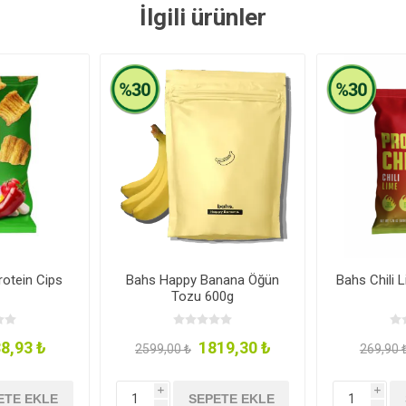
İlgili ürünler
rotein Cips
Bahs Happy Banana Öğün
Bahs Chili 
Tozu 600g
8,93 ₺
1819,30 ₺
2599,00 ₺
269,90 
i
i
ETE EKLE
SEPETE EKLE