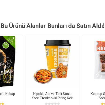
Bu Ürünü Alanlar Bunları da Satın Aldı!
ofu Kebap
Hipokki Acı ve Tatlı Soslu
Keepup 
g
Kore Tteokbokki Pirinç Keki
Som
120g