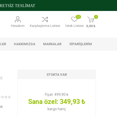
TSİZ TESLİMAT
(0)
0
Hesabım
Karşılaştırma Listesi
İstek Listesi
0,00 ₺
NLER
HAKKIMIZDA
MARKALAR
SIPARIŞLERIM
STOKTA VAR
n)
s
Metro Chef
Nilky
Trakya
Çiftliği
Fiyat:
499,90 ₺
Sana özel:
349,93 ₺
ştırmalıklar
Glutensiz
Konserveler ve Mezeler
Banyo Ürünleri
 Temizlik
MA
kargo
hariç