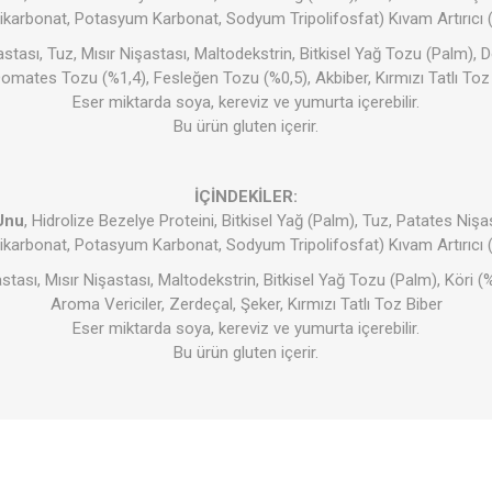
karbonat, Potasyum Karbonat, Sodyum Tripolifosfat) Kıvam Artırıcı
stası, Tuz, Mısır Nişastası, Maltodekstrin, Bitkisel Yağ Tozu (Palm),
omates Tozu (%1,4), Fesleğen Tozu (%0,5), Akbiber, Kırmızı Tatlı Toz 
Eser miktarda soya, kereviz ve yumurta içerebilir.
Şeker Yerine
Bakliyat- 
Temizlik Ürünleri
Kişisel Ba
-Baharat
Bu ürün gluten içerir.
İÇİNDEKİLER:
Unu
, Hidrolize Bezelye Proteini, Bitkisel Yağ (Palm), Tuz, Patates Nişas
karbonat, Potasyum Karbonat, Sodyum Tripolifosfat) Kıvam Artırıcı
stası, Mısır Nişastası, Maltodekstrin, Bitkisel Yağ Tozu (Palm), Köri 
Aroma Vericiler, Zerdeçal, Şeker, Kırmızı Tatlı Toz Biber
Eser miktarda soya, kereviz ve yumurta içerebilir.
azarı
ozlar
Minik Veganlar
Çorbalar
Zeytinler
Bu ürün gluten içerir.