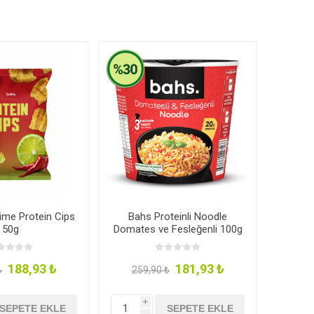
Lime Protein Cips
Bahs Proteinli Noodle
50g
Domates ve Fesleğenli 100g
188,93 ₺
181,93 ₺
₺
259,90 ₺
i
SEPETE EKLE
SEPETE EKLE