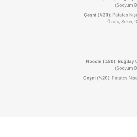
(Sodyum Bi
Çeşni (%20):
Patates Nişa
Özütü, Şeker, D
Soslar
Giyim
Noodle (%80):
Buğday 
(Sodyum Bi
Çeşni (%20):
Patates Nişa
Akşam P
Süper T