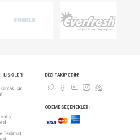
 İLIŞKILERI
BIZI TAKIP EDIN!
i Olmak İçin
!
ÖDEME SEÇENEKLERI
 Satış
esi
e Teslimat
esi