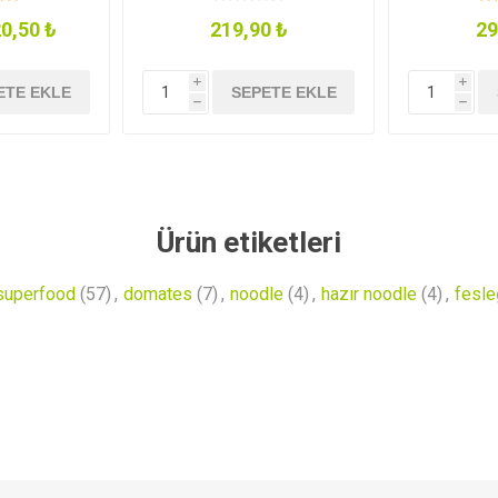
0,50 ₺
219,90 ₺
29
i
i
ETE EKLE
SEPETE EKLE
h
h
Ürün etiketleri
superfood
(57)
,
domates
(7)
,
noodle
(4)
,
hazır noodle
(4)
,
fesle