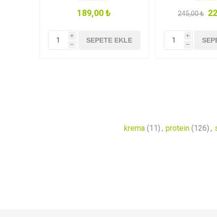
189,00 ₺
22
245,00 ₺
i
i
SEPETE EKLE
SEP
h
h
krema
(11)
,
protein
(126)
,