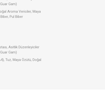
 (Guar Gam)
 Doğal Aroma Vericiler, Maya
Biber, Pul Biber
Tahıl- Un- Tohum
Kahve - Çay
kım
Evcil Hayvan Ürünleri
tası, Asitlik Düzenleyiciler
 (Guar Gam)
(%4), Tuz, Maya Özütü, Doğal