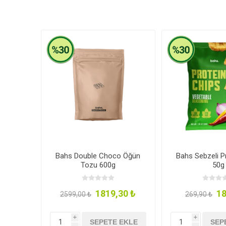
Bahs Double Choco Öğün
Bahs Sebzeli P
Tozu 600g
50g
1819,30 ₺
18
2599,00 ₺
269,90 ₺
i
i
SEPETE EKLE
SEP