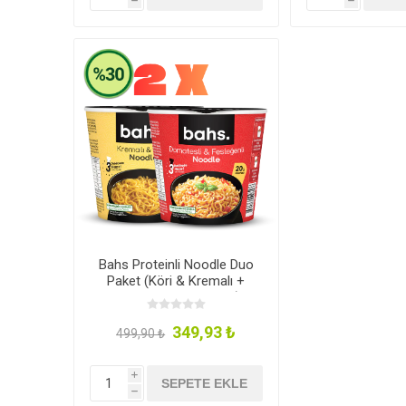
h
h
Bahs Proteinli Noodle Duo
Paket (Köri & Kremalı +
Domates & Fesleğen)
2x100g
349,93 ₺
499,90 ₺
i
SEPETE EKLE
h