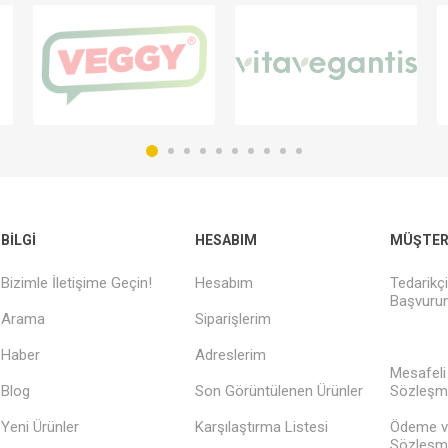
BILGI
HESABIM
MÜŞTERI
Bizimle İletişime Geçin!
Hesabım
Tedarikç
Başvurun
Arama
Siparişlerim
Haber
Adreslerim
Mesafeli
Blog
Son Görüntülenen Ürünler
Sözleşm
Yeni Ürünler
Karşılaştırma Listesi
Ödeme v
Sözleşm