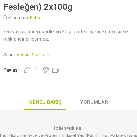
Newer Foods
Lethe Vegan
Veganki
Indo
Fesleğen) 2x100g
Gastronomy
Üretici firma:
Bahs
Bahs.’ın proteinli noodle’ları 20gr. protein içerir, koruyucu ve
renklendirici içermez.
r ve Mumlar
rünler
al Kaplar
Hediye Rehberi
Kahvaltılık Gevrekler
Deodorantlar
Vegan Kita
Zeytinyağı
Satıcı:
Vegan Pazaryeri
Paylaş!
GENEL BAKIŞ
YORUMLAR
lebilir Yaşam
Aksesuar
Makarnalar
Seramik
Sürmelikle
İÇİNDEKİLER:
Unu
, Hidrolize Bezelye Proteini, Bitkisel Yağ (Palm), Tuz, Patates Nişas