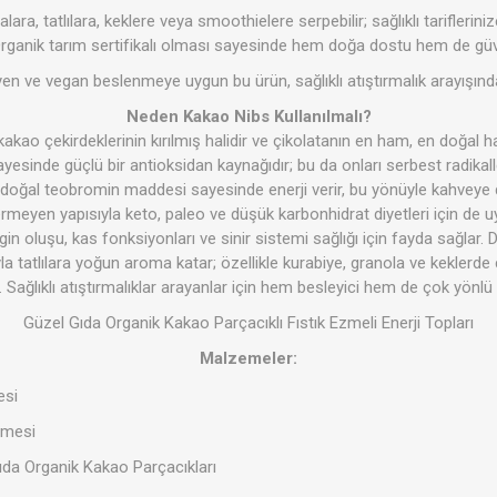
lara, tatlılara, keklere veya smoothielere serpebilir; sağlıklı tariflerini
 Organik tarım sertifikalı olması sayesinde hem doğa dostu hem de güveni
n ve vegan beslenmeye uygun bu ürün, sağlıklı atıştırmalık arayışında 
Şeker Yerine
Bakliyat- 
Neden Kakao Nibs Kullanılmalı?
Temizlik Ürünleri
Kişisel Ba
-Baharat
akao çekirdeklerinin kırılmış halidir ve çikolatanın en ham, en doğal hal
ayesinde güçlü bir antioksidan kaynağıdır; bu da onları serbest radikal
eri doğal teobromin maddesi sayesinde enerji verir, bu yönüyle kahveye do
ermeyen yapısıyla keto, paleo ve düşük karbonhidrat diyetleri için de
oluşu, kas fonksiyonları ve sinir sistemi sağlığı için fayda sağlar. Do
atlılara yoğun aroma katar; özellikle kurabiye, granola ve keklerde ç
r. Sağlıklı atıştırmalıklar arayanlar için hem besleyici hem de çok yönlü bi
Güzel Gıda Organik Kakao Parçacıklı Fıstık Ezmeli Enerji Topları
azarı
ozlar
Minik Veganlar
Çorbalar
Zeytinler
Malzemeler:
esi
zmesi
ıda Organik Kakao Parçacıkları