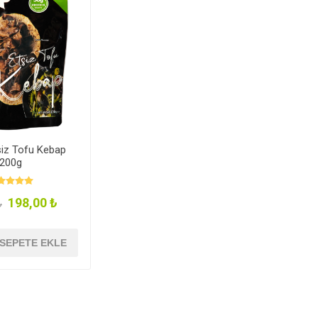
siz Tofu Kebap
200g
198,00 ₺
₺
SEPETE EKLE