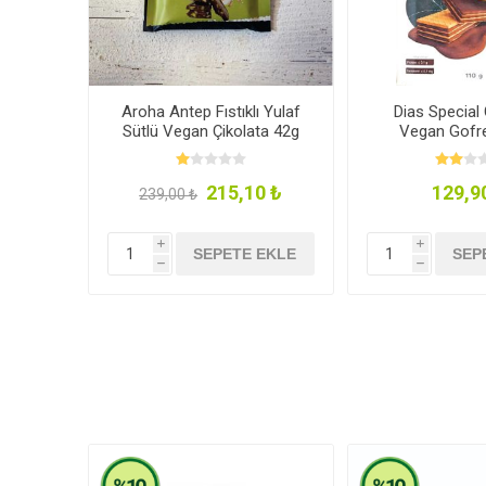
Aroha Antep Fıstıklı Yulaf
Dias Special 
Sütlü Vegan Çikolata 42g
Vegan Gofre
215,10 ₺
129,9
239,00 ₺
i
i
SEPETE EKLE
SEP
h
h