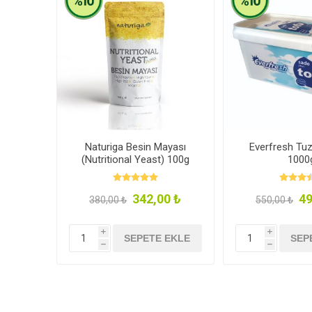
Naturiga Besin Mayası
Everfresh Tu
(Nutritional Yeast) 100g
1000
342,00 ₺
49
380,00 ₺
550,00 ₺
i
i
SEPETE EKLE
SEP
h
h