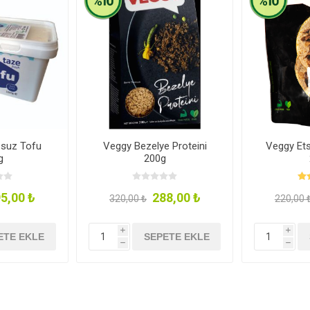
zsuz Tofu
Veggy Bezelye Proteini
Veggy Et
g
200g
5,00 ₺
288,00 ₺
320,00 ₺
220,00 
i
i
ETE EKLE
SEPETE EKLE
h
h