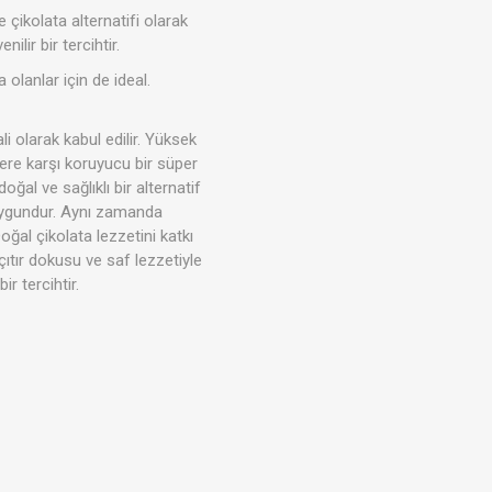
ze çikolata alternatifi olarak
lir bir tercihtir.
olanlar için de ideal.
Tahıl- Un- Tohum
Kahve - Çay
kım
Evcil Hayvan Ürünleri
i olarak kabul edilir. Yüksek
lere karşı koruyucu bir süper
ğal ve sağlıklı bir alternatif
 uygundur. Aynı zamanda
ğal çikolata lezzetini katkı
ıtır dokusu ve saf lezzetiyle
r tercihtir.