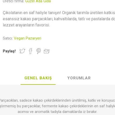
Üretici firma:
Güzel Ada Gıda
Newer Foods
Lethe Vegan
Veganki
Indo
Gastronomy
Çikolatanın en saf haliyle tanışın! Organik tarımla üretilen katkı
esanssız kakao parçacıkları; kahvaltılarda, tatlı ve pastalarda d
lezzet arayanların favorisi.
r ve Mumlar
rünler
al Kaplar
Hediye Rehberi
Kahvaltılık Gevrekler
Deodorantlar
Vegan Kita
Zeytinyağı
Satıcı:
Vegan Pazaryeri
Paylaş!
GENEL BAKIŞ
YORUMLAR
lebilir Yaşam
Aksesuar
Makarnalar
Seramik
Sürmelikle
rçacıkları, sadece kakao çekirdeklerinden üretilmiş, katkı ve koruy
örmemiş bu parçacıklar, fermente kakao çekirdeklerinin en saf haliyle
acımsı ve aromatik tadıyla damaklarda iz bırakır.