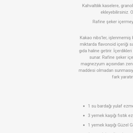
Kahvaltılık kaselere, granola
ekleyebilirsiniz.
Rafine şeker içermeye
Soslar
Giyim
Kakao nibs’ler, işlenmemiş k
miktarda flavonoid içeriği s
gıda haline getirir. İçerdikl
sunar. Rafine şeker iç
magnezyum açısından zengin 
maddesi olmadan sunmasıyla t
fark yaratı
Akşam P
Süper T
1 su bardağı yulaf ezm
3 yemek kaşığı fıstık e
1 yemek kaşığı Güzel G