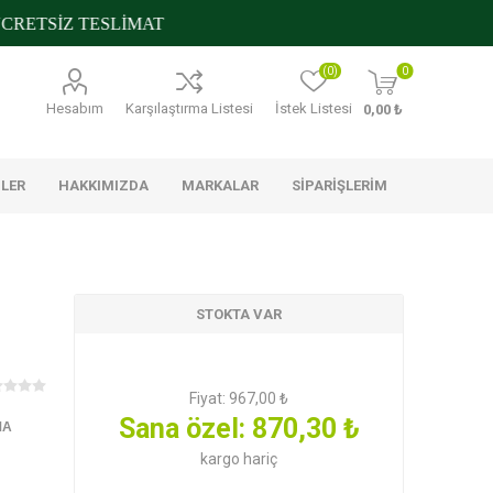
ETSİZ TESLİMAT
(0)
0
Hesabım
Karşılaştırma Listesi
İstek Listesi
0,00 ₺
NLER
HAKKIMIZDA
MARKALAR
SIPARIŞLERIM
STOKTA VAR
s
Metro Chef
Nilky
Trakya
Çiftliği
Fiyat:
967,00 ₺
Sana özel:
870,30 ₺
MA
ştırmalıklar
Glutensiz
Konserveler ve Mezeler
Banyo Ürünleri
 Temizlik
kargo
hariç