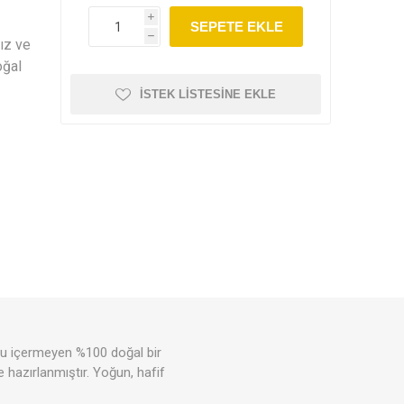
Elmasoğlu
Vegan Masa
Naturiga
i
SEPETE EKLE
h
sız ve
oğal
İSTEK LISTESINE EKLE
plık
İndirimli Ürünler
Takviyeler
r
Sporcu Besinleri ve
Çikolatalar & Püskevitler
Takviyeler
ucu içermeyen %100 doğal bir
 hazırlanmıştır. Yoğun, hafif