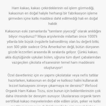
Ham kakao, kakao çekirdeklerinin ısıl işlem görmediği,
kakaonun en doğal haliyle herhangi bir fabrikasyon işleme
girmeden içine katkı maddesi dahil edilmediği hali en doğal
halidir.
Kakaonun eski zamanlarda “tanrıların yiyeceği” olarak anıldığını
biliyor muydunuz? Maya arşivlerinde milattan önce 1000’li
yıllarda bile büyük övgülerle bahsedilmiş olan bu değerli bitki;
son 500 yıldır sadece Orta Amerika’nın değil, bütün dünyanın
gözde lezzetleri arasında ilk sıralarda geliyor. Çünkü kakao;
akla düştüğünde uykuları bölen, uğruna tüm diyet çabalarından
vazgeçilen çikolata efsanesinin temel ham maddesini
oluşturuyor!
Özel davetleriniz için ev yapımı çikolatalar veya nefis tatlılar
hazırlarken, kakaonun en doğal ve katkısız halini kullanarak
lezzet katsayısını zirveye çıkarmaya ne dersiniz? Wefood
Organik Ham Kakao Tozu, size bunun için beklentilerinizin çok
daha ötesinde bir deneyim sunuyor. Uluslararası organik tarım
sertifikalı kakao meyvelerinden elde edilen ürün, şeker ve katkı