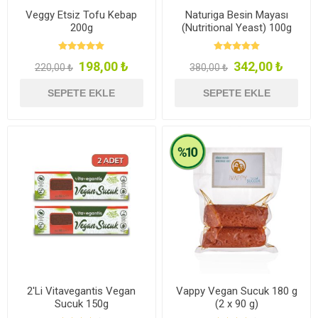
Veggy Etsiz Tofu Kebap
Naturiga Besin Mayası
200g
(Nutritional Yeast) 100g
198,00 ₺
342,00 ₺
220,00 ₺
380,00 ₺
SEPETE EKLE
SEPETE EKLE
2'Li Vitavegantis Vegan
Vappy Vegan Sucuk 180 g
Sucuk 150g
(2 x 90 g)