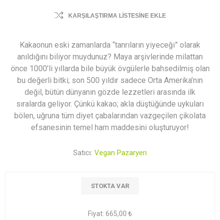
KARŞILAŞTIRMA LISTESINE EKLE
Kakaonun eski zamanlarda “tanrıların yiyeceği” olarak
anıldığını biliyor muydunuz? Maya arşivlerinde milattan
önce 1000’li yıllarda bile büyük övgülerle bahsedilmiş olan
bu değerli bitki; son 500 yıldır sadece Orta Amerika’nın
değil, bütün dünyanın gözde lezzetleri arasında ilk
sıralarda geliyor. Çünkü kakao; akla düştüğünde uykuları
bölen, uğruna tüm diyet çabalarından vazgeçilen çikolata
efsanesinin temel ham maddesini oluşturuyor!
Satıcı:
Vegan Pazaryeri
STOKTA VAR
Fiyat:
665,00 ₺