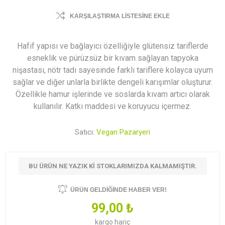
KARŞILAŞTIRMA LISTESINE EKLE
Hafif yapısı ve bağlayıcı özelliğiyle glütensiz tariflerde
esneklik ve pürüzsüz bir kıvam sağlayan tapyoka
nişastası, nötr tadı sayesinde farklı tariflere kolayca uyum
sağlar ve diğer unlarla birlikte dengeli karışımlar oluşturur.
Özellikle hamur işlerinde ve soslarda kıvam artıcı olarak
kullanılır. Katkı maddesi ve koruyucu içermez.
Satıcı:
Vegan Pazaryeri
BU ÜRÜN NE YAZIK KI STOKLARIMIZDA KALMAMIŞTIR.
ÜRÜN GELDIĞINDE HABER VER!
99,00 ₺
kargo
hariç