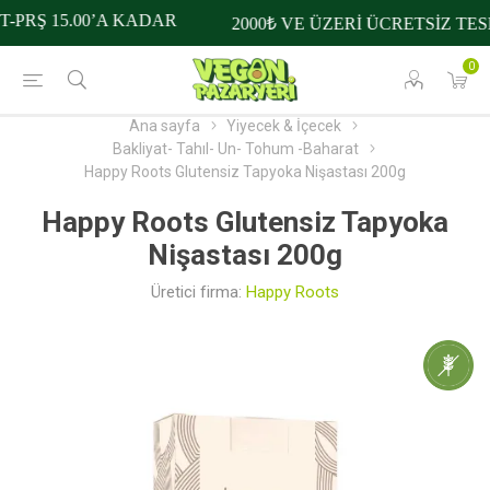
PRŞ 15.00’A KADAR
2000₺ VE ÜZERİ ÜCRETSİZ TESL
0
Ana sayfa
Yiyecek & İçecek
Bakliyat- Tahıl- Un- Tohum -Baharat
Happy Roots Glutensiz Tapyoka Nişastası 200g
Happy Roots Glutensiz Tapyoka
Nişastası 200g
Üretici firma:
Happy Roots