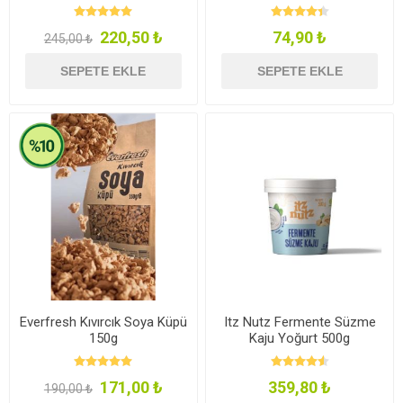
220,50 ₺
74,90 ₺
245,00 ₺
SEPETE EKLE
SEPETE EKLE
Everfresh Kıvırcık Soya Küpü
Itz Nutz Fermente Süzme
150g
Kaju Yoğurt 500g
171,00 ₺
359,80 ₺
190,00 ₺